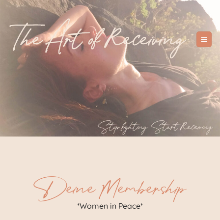
Zum
Inhalt
springen
Deine Membership
*Women in Peace*